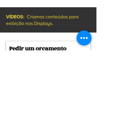
VÍDEOS:
Criamos conteúdos para
exibição nos Displays.
Pedir um orçamento
Request price